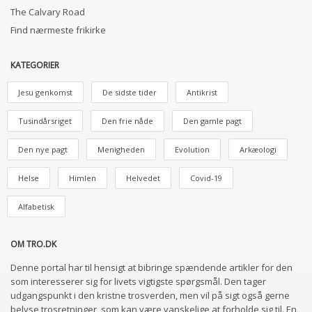
The Calvary Road
Find nærmeste frikirke
KATEGORIER
Jesu genkomst
De sidste tider
Antikrist
Tusindårsriget
Den frie nåde
Den gamle pagt
Den nye pagt
Menigheden
Evolution
Arkæologi
Helse
Himlen
Helvedet
Covid-19
Alfabetisk
OM TRO.DK
Denne portal har til hensigt at bibringe spændende artikler for den
som interesserer sig for livets vigtigste spørgsmål. Den tager
udgangspunkt i den kristne trosverden, men vil på sigt også gerne
belyse trosretninger, som kan være vanskelige at forholde sig til. En