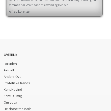
Det er et faktum, at de, som har udrettet de største ting i Guds rige, alle
sammen har været bønnens mænd og kvinder.
Alfred Lorenzen
OVERBLIK
Forsiden
Aktuelt
Anders Ova
Profetiske trends
Kent Hovind
Kristus i mig
Om yoga
He chose the nails