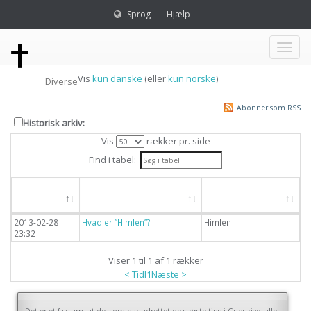
Sprog
Hjælp
Toggl
Vis
kun danske
(eller
kun norske
)
Diverse
naviga
Abonner som RSS
Historisk arkiv:
Vis
rækker pr. side
Find i tabel:
Dato
Overskrift
Emne
2013-02-28
Hvad er ”Himlen”?
Himlen
23:32
Viser 1 til 1 af 1 rækker
< Tidl
1
Næste >