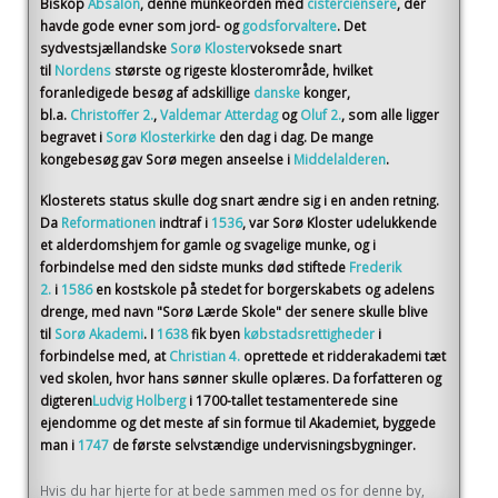
Biskop
Absalon
, denne munkeorden med
cisterciensere
, der
havde gode evner som jord- og
godsforvaltere
. Det
sydvestsjællandske
Sorø Kloster
voksede snart
til
Nordens
største og rigeste klosterområde, hvilket
foranledigede besøg af adskillige
danske
konger,
bl.a.
Christoffer 2.
,
Valdemar Atterdag
og
Oluf 2.
, som alle ligger
begravet i
Sorø Klosterkirke
den dag i dag. De mange
kongebesøg gav Sorø megen anseelse i
Middelalderen
.
Klosterets status skulle dog snart ændre sig i en anden retning.
Da
Reformationen
indtraf i
1536
, var Sorø Kloster udelukkende
et alderdomshjem for gamle og svagelige munke, og i
forbindelse med den sidste munks død stiftede
Frederik
2.
i
1586
en kostskole på stedet for borgerskabets og adelens
drenge, med navn "Sorø Lærde Skole" der senere skulle blive
til
Sorø Akademi
. I
1638
fik byen
købstadsrettigheder
i
forbindelse med, at
Christian 4.
oprettede et ridderakademi tæt
ved skolen, hvor hans sønner skulle oplæres. Da forfatteren og
digteren
Ludvig Holberg
i 1700-tallet testamenterede sine
ejendomme og det meste af sin formue til Akademiet, byggede
man i
1747
de første selvstændige undervisningsbygninger.
Hvis du har hjerte for at bede sammen med os for denne by,