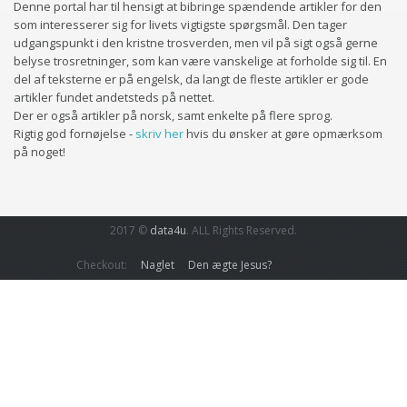
Denne portal har til hensigt at bibringe spændende artikler for den
som interesserer sig for livets vigtigste spørgsmål. Den tager
udgangspunkt i den kristne trosverden, men vil på sigt også gerne
belyse trosretninger, som kan være vanskelige at forholde sig til. En
del af teksterne er på engelsk, da langt de fleste artikler er gode
artikler fundet andetsteds på nettet.
Der er også artikler på norsk, samt enkelte på flere sprog.
Rigtig god fornøjelse -
skriv her
hvis du ønsker at gøre opmærksom
på noget!
2017 ©
data4u
. ALL Rights Reserved.
Checkout:
Naglet
Den ægte Jesus?