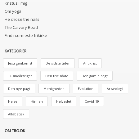
Kristus i mig
Om yoga
He chose the nails
The Calvary Road
Find nærmeste frikirke
KATEGORIER
Jesu genkomst
De sidste tider
Antikrist
Tusindårsriget
Den frie nåde
Den gamle pagt
Den nye pagt
Menigheden
Evolution
Arkæologi
Helse
Himlen
Helvedet
Covid-19
Alfabetisk
OM TRO.DK