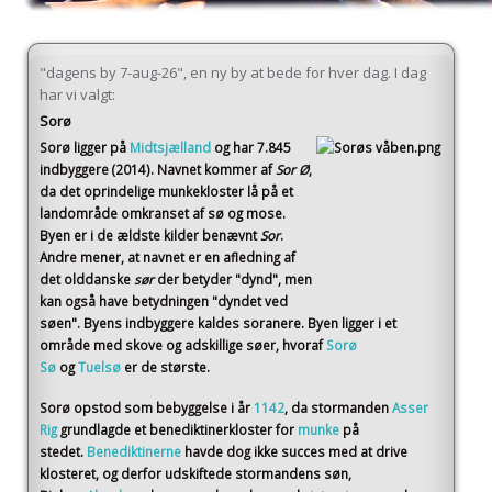
"dagens by 7-aug-26", en ny by at bede for hver dag. I dag
har vi valgt:
Sorø
Sorø
ligger på
Midtsjælland
og har 7.845
indbyggere (2014)
. Navnet kommer af
Sor Ø
,
da det oprindelige munkekloster lå på et
landområde omkranset af sø og mose.
Byen er i de ældste kilder benævnt
Sor
.
Andre mener, at navnet er en afledning af
det olddanske
sør
der betyder "dynd", men
kan også have betydningen "dyndet ved
søen". Byens indbyggere kaldes soranere. Byen ligger i et
område med skove og adskillige søer, hvoraf
Sorø
Sø
og
Tuelsø
er de største.
Sorø opstod som bebyggelse i år
1142
, da stormanden
Asser
Rig
grundlagde et benediktinerkloster for
munke
på
stedet.
Benediktinerne
havde dog ikke succes med at drive
klosteret, og derfor udskiftede stormandens søn,