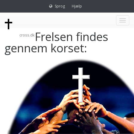
Sprog
Hjælp
Toggl
Frelsen findes
cross.dk
naviga
gennem korset: